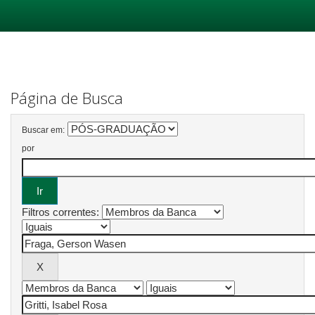
Skip
navigation
Página de Busca
Buscar em:
por
Filtros correntes: