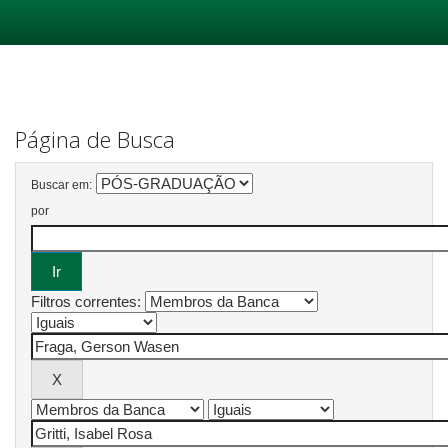
Skip
navigation
Página de Busca
Buscar em:
por
Filtros correntes: