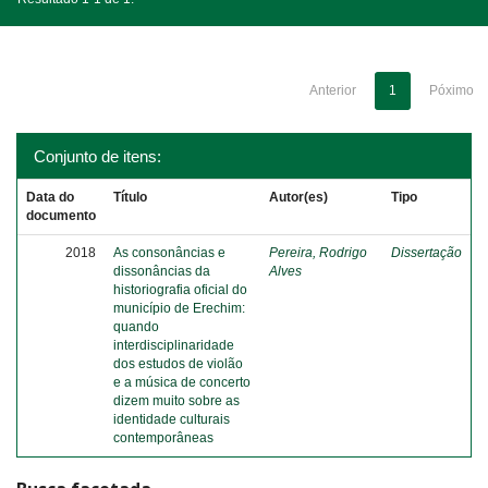
Anterior
1
Póximo
Conjunto de itens:
Data do
Título
Autor(es)
Tipo
documento
2018
As consonâncias e
Pereira, Rodrigo
Dissertação
dissonâncias da
Alves
historiografia oficial do
município de Erechim:
quando
interdisciplinaridade
dos estudos de violão
e a música de concerto
dizem muito sobre as
identidade culturais
contemporâneas