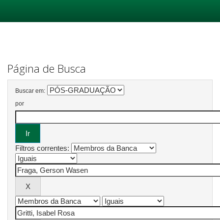
Skip
navigation
Página de Busca
Buscar em:
por
Filtros correntes: