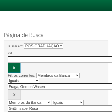
Skip
navigation
Página de Busca
Buscar em:
por
Filtros correntes: