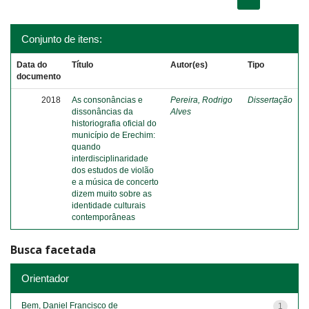
Conjunto de itens:
Data do
Título
Autor(es)
Tipo
documento
2018
As consonâncias e
Pereira, Rodrigo
Dissertação
dissonâncias da
Alves
historiografia oficial do
município de Erechim:
quando
interdisciplinaridade
dos estudos de violão
e a música de concerto
dizem muito sobre as
identidade culturais
contemporâneas
Busca facetada
Orientador
Bem, Daniel Francisco de
1