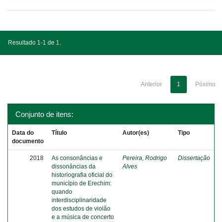
Resultado 1-1 de 1.
Anterior
1
Póximo
Conjunto de itens:
Data do
Título
Autor(es)
Tipo
documento
2018
As consonâncias e
Pereira, Rodrigo
Dissertação
dissonâncias da
Alves
historiografia oficial do
município de Erechim:
quando
interdisciplinaridade
dos estudos de violão
e a música de concerto