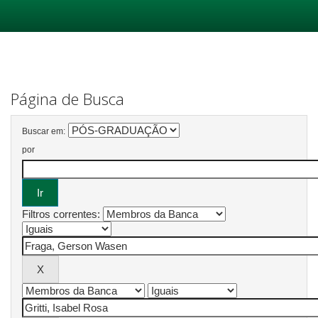
Skip
navigation
Página de Busca
Buscar em:
por
Filtros correntes: