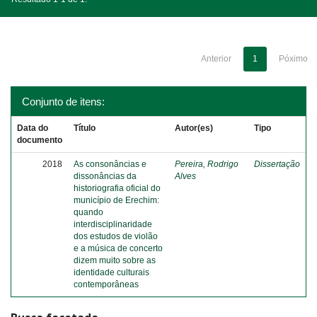
Anterior
1
Póximo
Conjunto de itens:
Data do
Título
Autor(es)
Tipo
documento
2018
As consonâncias e
Pereira, Rodrigo
Dissertação
dissonâncias da
Alves
historiografia oficial do
município de Erechim:
quando
interdisciplinaridade
dos estudos de violão
e a música de concerto
dizem muito sobre as
identidade culturais
contemporâneas