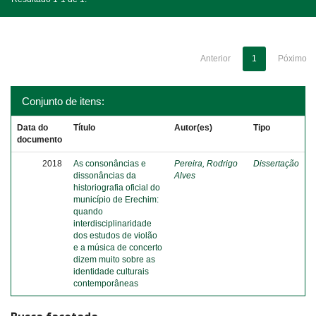
Anterior
1
Póximo
Conjunto de itens:
Data do
Título
Autor(es)
Tipo
documento
2018
As consonâncias e
Pereira, Rodrigo
Dissertação
dissonâncias da
Alves
historiografia oficial do
município de Erechim:
quando
interdisciplinaridade
dos estudos de violão
e a música de concerto
dizem muito sobre as
identidade culturais
contemporâneas