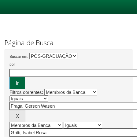
Skip
navigation
Página de Busca
Buscar em:
por
Filtros correntes: