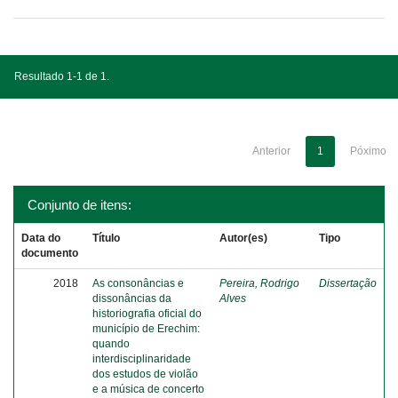
Resultado 1-1 de 1.
Anterior
1
Póximo
Conjunto de itens:
Data do
Título
Autor(es)
Tipo
documento
2018
As consonâncias e
Pereira, Rodrigo
Dissertação
dissonâncias da
Alves
historiografia oficial do
município de Erechim:
quando
interdisciplinaridade
dos estudos de violão
e a música de concerto