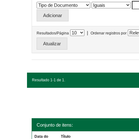
|
Resultados/Página
Ordenar registros por
Resultado 1-1 de 1.
Conjunto de itens:
Data do
Título