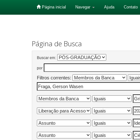
Página inicial
Navegar
Ajuda
Contato
Skip
navigation
Página de Busca
Buscar em:
por
Filtros correntes: