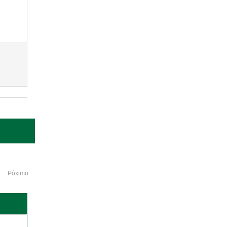
Póximo
o