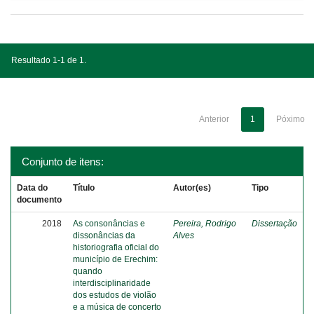
Resultado 1-1 de 1.
Anterior
1
Póximo
Conjunto de itens:
Data do
Título
Autor(es)
Tipo
documento
2018
As consonâncias e
Pereira, Rodrigo
Dissertação
dissonâncias da
Alves
historiografia oficial do
município de Erechim:
quando
interdisciplinaridade
dos estudos de violão
e a música de concerto