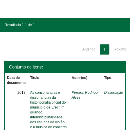
Resultado 1-1 de 1.
Anterior
1
Póximo
Conjunto de itens:
Data do
Título
Autor(es)
Tipo
documento
2018
As consonâncias e
Pereira, Rodrigo
Dissertação
dissonâncias da
Alves
historiografia oficial do
município de Erechim:
quando
interdisciplinaridade
dos estudos de violão
e a música de concerto