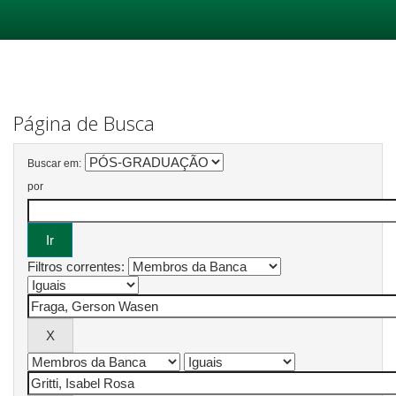
Skip
navigation
Página de Busca
Buscar em:
por
Filtros correntes: