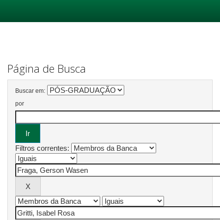
Skip
navigation
Página de Busca
Buscar em:
por
Filtros correntes: