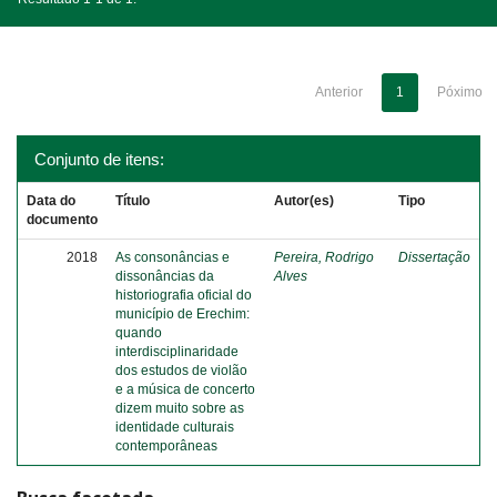
Anterior
1
Póximo
Conjunto de itens:
Data do
Título
Autor(es)
Tipo
documento
2018
As consonâncias e
Pereira, Rodrigo
Dissertação
dissonâncias da
Alves
historiografia oficial do
município de Erechim:
quando
interdisciplinaridade
dos estudos de violão
e a música de concerto
dizem muito sobre as
identidade culturais
contemporâneas