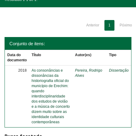
Anterior
1
Póximo
Conjunto de itens:
Data do
Título
Autor(es)
Tipo
documento
2018
As consonâncias e
Pereira, Rodrigo
Dissertação
dissonâncias da
Alves
historiografia oficial do
município de Erechim:
quando
interdisciplinaridade
dos estudos de violão
e a música de concerto
dizem muito sobre as
identidade culturais
contemporâneas