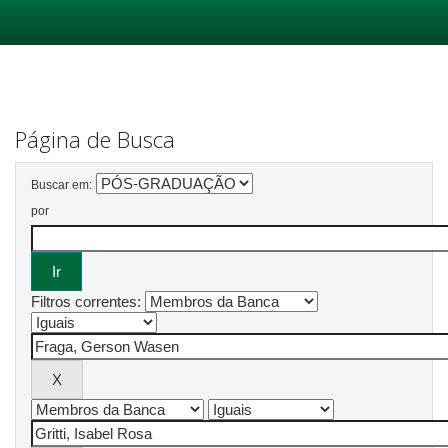
Skip
navigation
Página de Busca
Buscar em:
por
Filtros correntes: