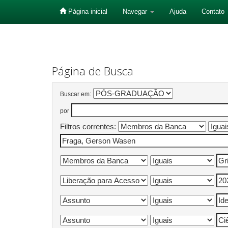
Página inicial
Navegar
Ajuda
Contato
Skip
navigation
Página de Busca
Buscar em:
por
Filtros correntes: