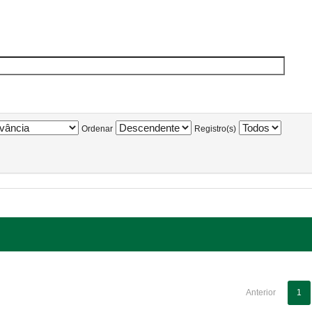
Ordenar
Registro(s)
Anterior
1