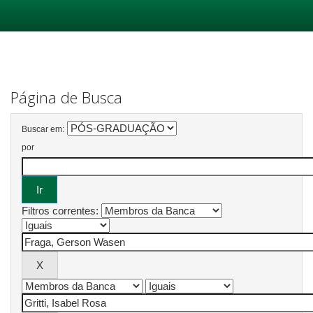
Skip
navigation
Página de Busca
Buscar em:
por
Filtros correntes: