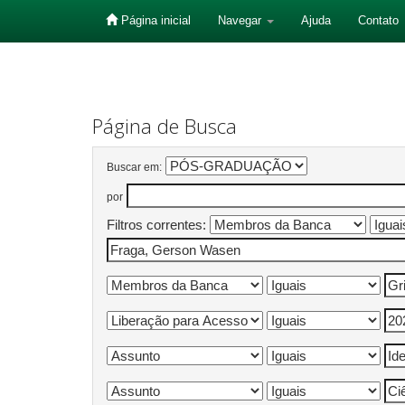
Página inicial
Navegar
Ajuda
Contato
Skip
navigation
Página de Busca
Buscar em:
por
Filtros correntes: