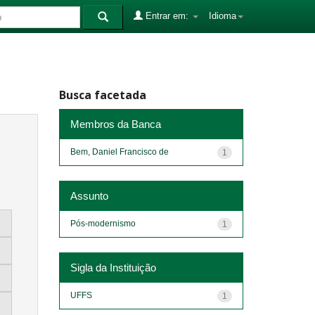
Entrar em:
Idioma
Busca facetada
Membros da Banca
Bem, Daniel Francisco de
1
Assunto
Pós-modernismo
1
Sigla da Instituição
UFFS
1