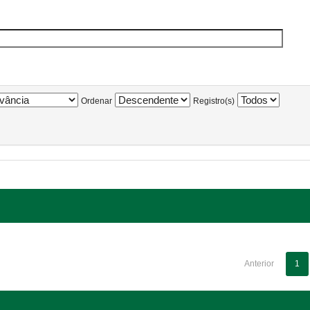
Ordenar
Registro(s)
Anterior
1