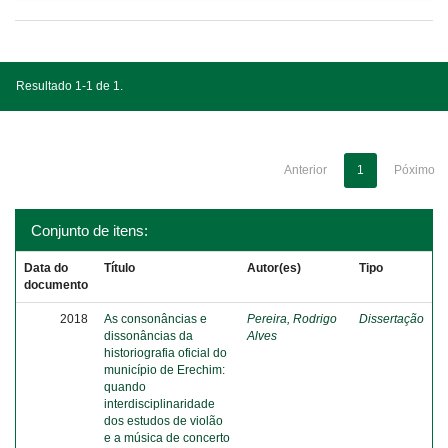
Resultado 1-1 de 1.
Anterior
1
Póximo
Conjunto de itens:
Data do
Título
Autor(es)
Tipo
documento
2018
As consonâncias e
Pereira, Rodrigo
Dissertação
dissonâncias da
Alves
historiografia oficial do
município de Erechim:
quando
interdisciplinaridade
dos estudos de violão
e a música de concerto