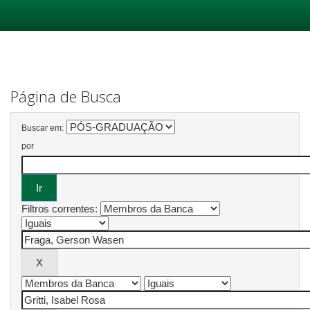
Skip
navigation
Página de Busca
Buscar em:
por
Filtros correntes: