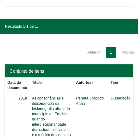
Resultado 1-1 de 1.
Anterior
1
Póximo
Conjunto de itens:
Data do
Título
Autor(es)
Tipo
documento
2018
As consonâncias e
Pereira, Rodrigo
Dissertação
dissonâncias da
Alves
historiografia oficial do
município de Erechim:
quando
interdisciplinaridade
dos estudos de violão
e a música de concerto