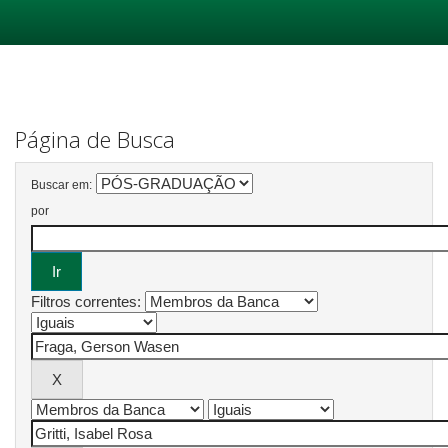
Skip
navigation
Página de Busca
Buscar em:
por
Filtros correntes: