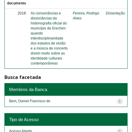
documento
2018
As consonâncias e
Pereira, Rodrigo
Dissertação
dissonâncias da
Alves
historiografia oficial do
município de Erechim:
quando
interdisciplinaridade
dos estudos de violão
e a música de concerto
dizem muito sobre as
identidade culturais
contemporâneas
Busca facetada
Membros da Banca
Bem, Daniel Francisco de
1
Tipo de Acesso
Acesso Aberto
1