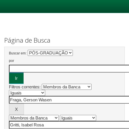
Skip
navigation
Página de Busca
Buscar em:
por
Filtros correntes: