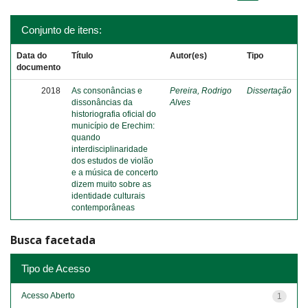
Conjunto de itens:
Data do
Título
Autor(es)
Tipo
documento
2018
As consonâncias e
Pereira, Rodrigo
Dissertação
dissonâncias da
Alves
historiografia oficial do
município de Erechim:
quando
interdisciplinaridade
dos estudos de violão
e a música de concerto
dizem muito sobre as
identidade culturais
contemporâneas
Busca facetada
Tipo de Acesso
Acesso Aberto
1