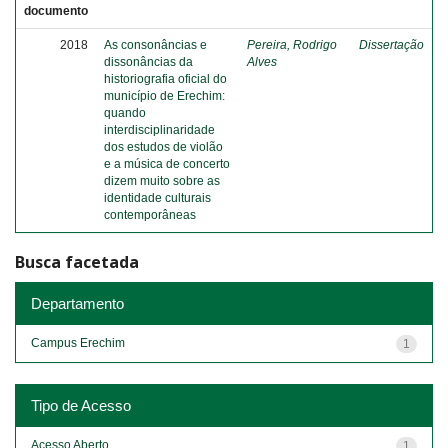
documento
2018
As consonâncias e
Pereira, Rodrigo
Dissertação
dissonâncias da
Alves
historiografia oficial do
município de Erechim:
quando
interdisciplinaridade
dos estudos de violão
e a música de concerto
dizem muito sobre as
identidade culturais
contemporâneas
Busca facetada
Departamento
Campus Erechim
1
Tipo de Acesso
Acesso Aberto
1