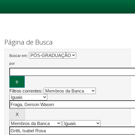
Skip
navigation
Página de Busca
Buscar em:
por
Filtros correntes: