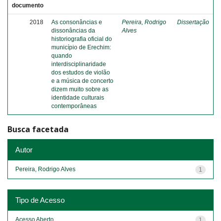
documento
2018
As consonâncias e
Pereira, Rodrigo
Dissertação
dissonâncias da
Alves
historiografia oficial do
município de Erechim:
quando
interdisciplinaridade
dos estudos de violão
e a música de concerto
dizem muito sobre as
identidade culturais
contemporâneas
Busca facetada
Autor
Pereira, Rodrigo Alves
1
Tipo de Acesso
Acesso Aberto
1