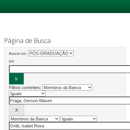
Skip
navigation
Página de Busca
Buscar em:
por
Filtros correntes: