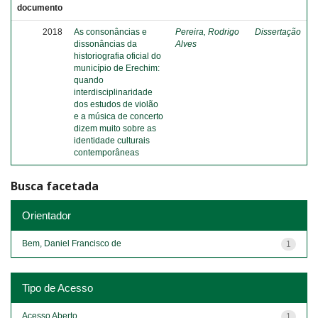
documento
2018
As consonâncias e
Pereira, Rodrigo
Dissertação
dissonâncias da
Alves
historiografia oficial do
município de Erechim:
quando
interdisciplinaridade
dos estudos de violão
e a música de concerto
dizem muito sobre as
identidade culturais
contemporâneas
Busca facetada
Orientador
Bem, Daniel Francisco de
1
Tipo de Acesso
Acesso Aberto
1