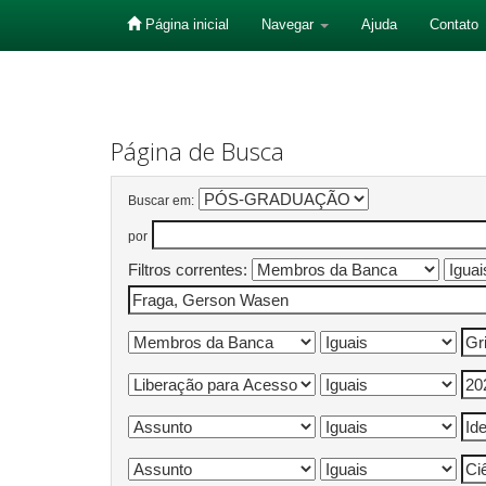
Página inicial
Navegar
Ajuda
Contato
Skip
navigation
Página de Busca
Buscar em:
por
Filtros correntes: