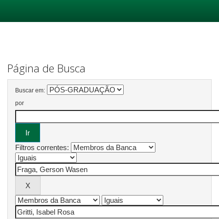
Skip
navigation
Página de Busca
Buscar em:
por
Filtros correntes: