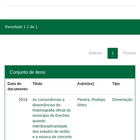
Resultado 1-1 de 1.
Anterior
1
Póximo
Conjunto de itens:
Data do
Título
Autor(es)
Tipo
documento
2018
As consonâncias e
Pereira, Rodrigo
Dissertação
dissonâncias da
Alves
historiografia oficial do
município de Erechim:
quando
interdisciplinaridade
dos estudos de violão
e a música de concerto