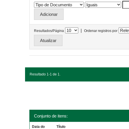
|
Resultados/Página
Ordenar registros por
Resultado 1-1 de 1.
Conjunto de itens:
Data do
Título