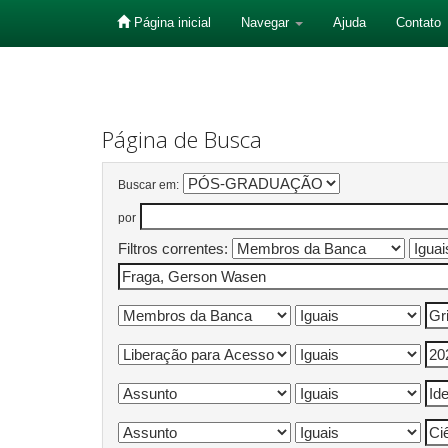
Página inicial
Navegar
Ajuda
Contato
Skip
navigation
Página de Busca
Buscar em:
por
Filtros correntes: