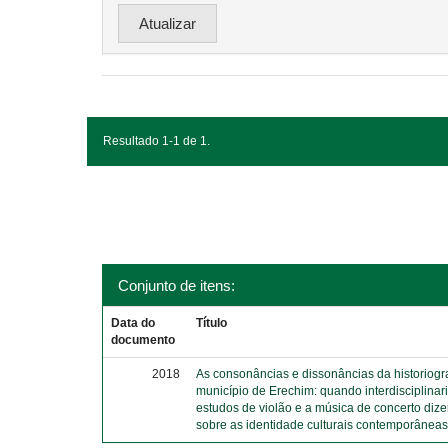
Resultado 1-1 de 1.
Conjunto de itens:
Data do
Título
documento
2018
As consonâncias e dissonâncias da historiograf
município de Erechim: quando interdisciplina
estudos de violão e a música de concerto diz
sobre as identidade culturais contemporânea