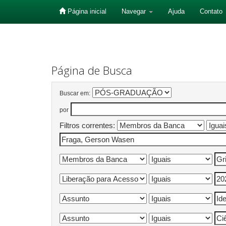
Página inicial
Navegar
Ajuda
Contato
Skip
navigation
Página de Busca
Buscar em:
por
Filtros correntes: