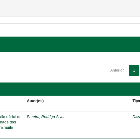
Anterior
1
Autor(es)
Tip
ia oficial do
Pereira, Rodrigo Alves
Diss
ridade dos
em muito
s