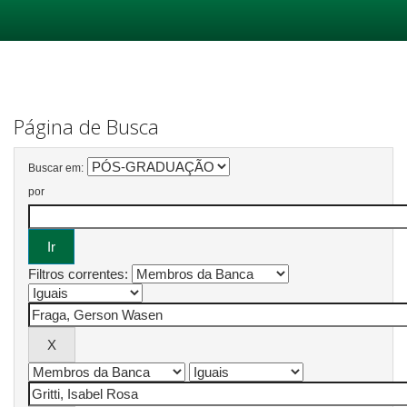
Skip
navigation
Página de Busca
Buscar em:
por
Filtros correntes: