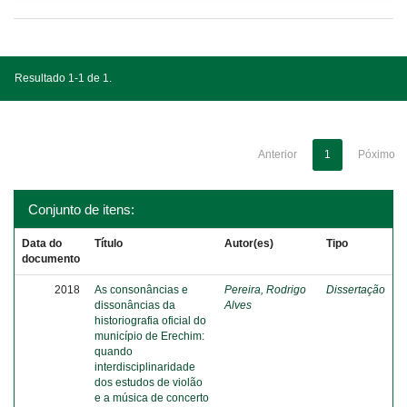
Resultado 1-1 de 1.
Anterior
1
Póximo
Conjunto de itens:
Data do
Título
Autor(es)
Tipo
documento
2018
As consonâncias e
Pereira, Rodrigo
Dissertação
dissonâncias da
Alves
historiografia oficial do
município de Erechim:
quando
interdisciplinaridade
dos estudos de violão
e a música de concerto