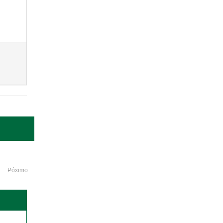
Póximo
o