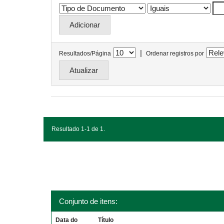
|
Resultados/Página
Ordenar registros por
Resultado 1-1 de 1.
Conjunto de itens:
Data do
Título