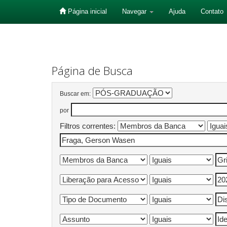
Página inicial
Navegar
Ajuda
Contato
Skip
navigation
Página de Busca
Buscar em:
por
Filtros correntes: