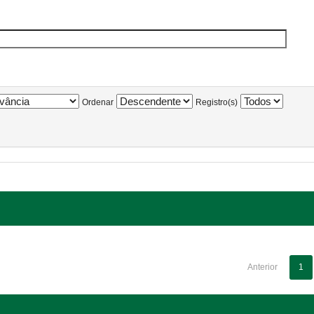
Ordenar
Registro(s)
Anterior
1