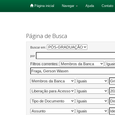
Página inicial
Navegar
Ajuda
Contato
Skip
navigation
Página de Busca
Buscar em:
por
Filtros correntes: