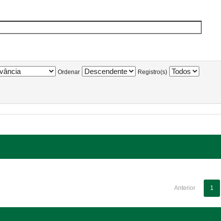
Ordenar
Registro(s)
Anterior
1