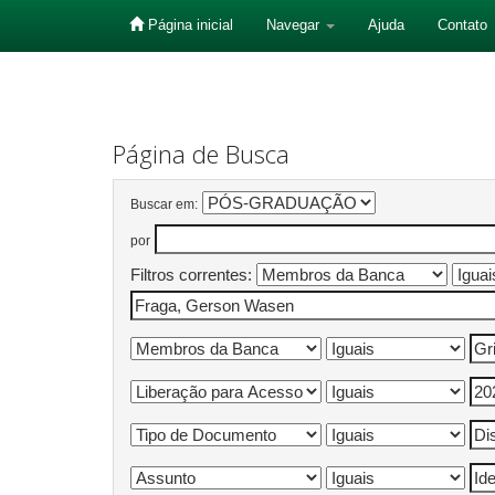
Página inicial
Navegar
Ajuda
Contato
Skip
navigation
Página de Busca
Buscar em:
por
Filtros correntes: