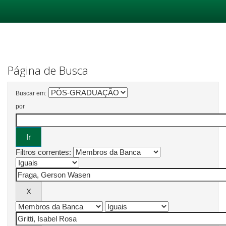
Skip
navigation
Página de Busca
Buscar em:
por
Filtros correntes: