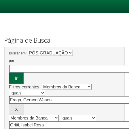
Skip
navigation
Página de Busca
Buscar em:
por
Filtros correntes: