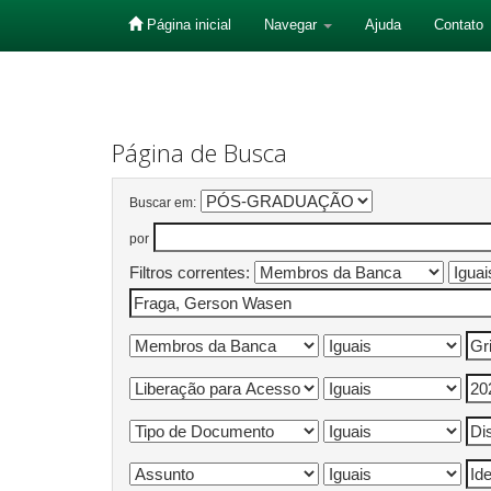
Página inicial
Navegar
Ajuda
Contato
Skip
navigation
Página de Busca
Buscar em:
por
Filtros correntes: