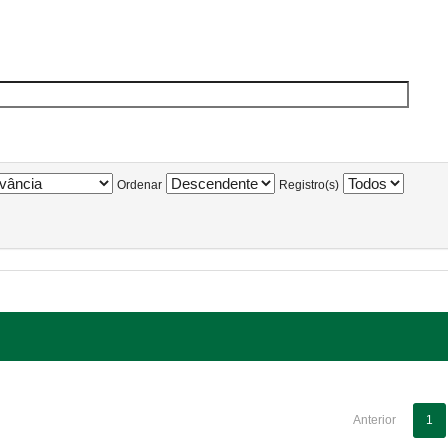
Ordenar
Registro(s)
Anterior
1