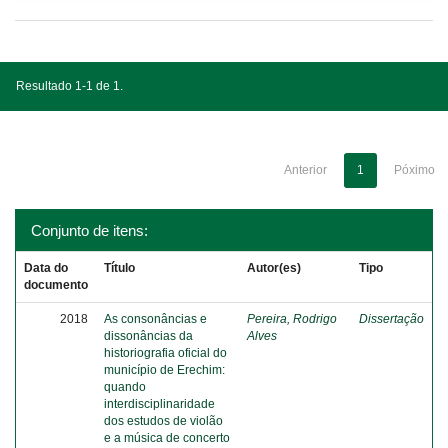
Resultado 1-1 de 1.
Anterior
1
Póximo
Conjunto de itens:
Data do
Título
Autor(es)
Tipo
documento
2018
As consonâncias e
Pereira, Rodrigo
Dissertação
dissonâncias da
Alves
historiografia oficial do
município de Erechim:
quando
interdisciplinaridade
dos estudos de violão
e a música de concerto