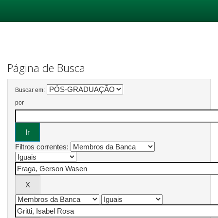
Skip
navigation
Página de Busca
Buscar em:
por
Filtros correntes: