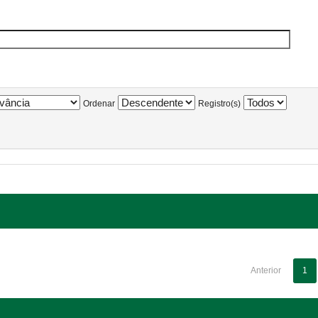
Ordenar
Registro(s)
Anterior
1