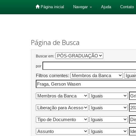
Página inicial
Navegar
Ajuda
Contato
Skip
navigation
Página de Busca
Buscar em:
por
Filtros correntes: