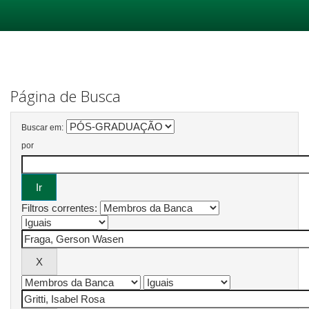
Skip
navigation
Página de Busca
Buscar em:
por
Filtros correntes: