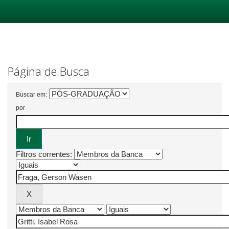
Skip
navigation
Página de Busca
Buscar em:
por
Filtros correntes: