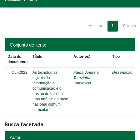
Anterior
1
Póximo
Conjunto de itens:
Data do
Título
Autor(es)
Tipo
documento
Out-2022
As tecnologias
Paida, Andréia
Dissertação
digitais da
Terezinha
informação e
Kaminscki
comunicação e o
ensino de história:
uma análise da base
nacional comum
curricular
Busca facetada
Autor