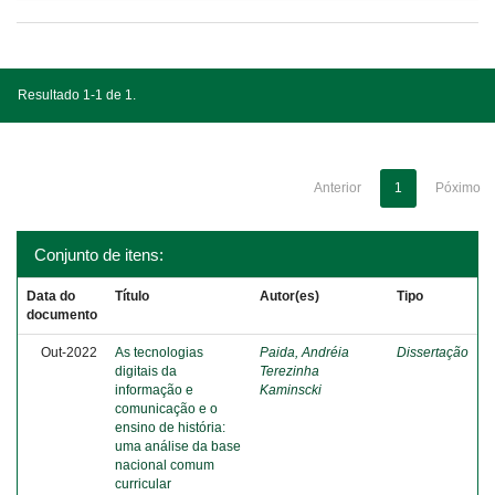
Resultado 1-1 de 1.
Anterior
1
Póximo
Conjunto de itens:
Data do
Título
Autor(es)
Tipo
documento
Out-2022
As tecnologias
Paida, Andréia
Dissertação
digitais da
Terezinha
informação e
Kaminscki
comunicação e o
ensino de história:
uma análise da base
nacional comum
curricular