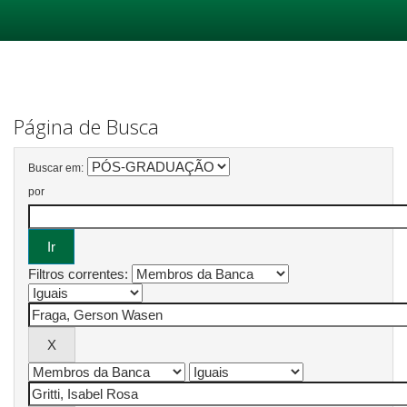
Skip
navigation
Página de Busca
Buscar em:
por
Filtros correntes: