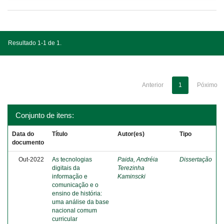
Resultado 1-1 de 1.
Anterior
1
Póximo
Conjunto de itens:
Data do
Título
Autor(es)
Tipo
documento
Out-2022
As tecnologias
Paida, Andréia
Dissertação
digitais da
Terezinha
informação e
Kaminscki
comunicação e o
ensino de história:
uma análise da base
nacional comum
curricular