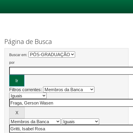
Skip
navigation
Página de Busca
Buscar em:
por
Filtros correntes: