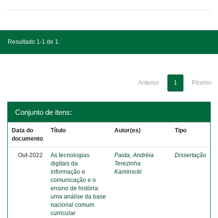
Resultado 1-1 de 1.
Anterior
1
Póximo
Conjunto de itens:
Data do
Título
Autor(es)
Tipo
documento
Out-2022
As tecnologias
Paida, Andréia
Dissertação
digitais da
Terezinha
informação e
Kaminscki
comunicação e o
ensino de história:
uma análise da base
nacional comum
curricular