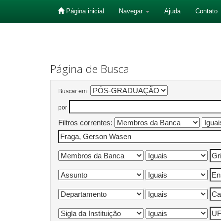
Página inicial
Navegar
Ajuda
Contato
Skip
navigation
Página de Busca
Buscar em:
por
Filtros correntes: