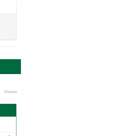
Póximo
o