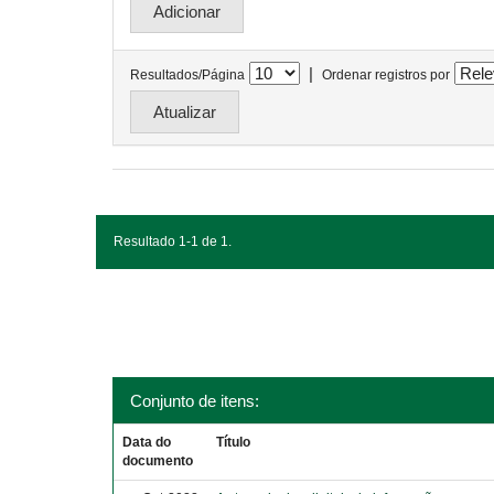
|
Resultados/Página
Ordenar registros por
Resultado 1-1 de 1.
Conjunto de itens:
Data do
Título
documento