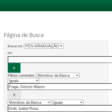
Skip
navigation
Página de Busca
Buscar em:
por
Filtros correntes: