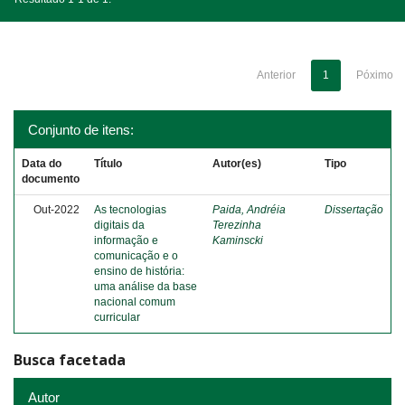
Anterior
1
Póximo
Conjunto de itens:
Data do
Título
Autor(es)
Tipo
documento
Out-2022
As tecnologias
Paida, Andréia
Dissertação
digitais da
Terezinha
informação e
Kaminscki
comunicação e o
ensino de história:
uma análise da base
nacional comum
curricular
Busca facetada
Autor