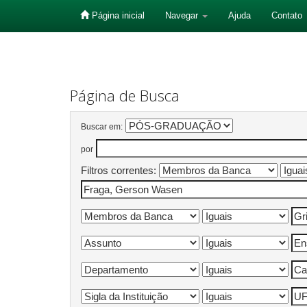
Página inicial
Navegar
Ajuda
Contato
Skip
navigation
Página de Busca
Buscar em:
por
Filtros correntes: