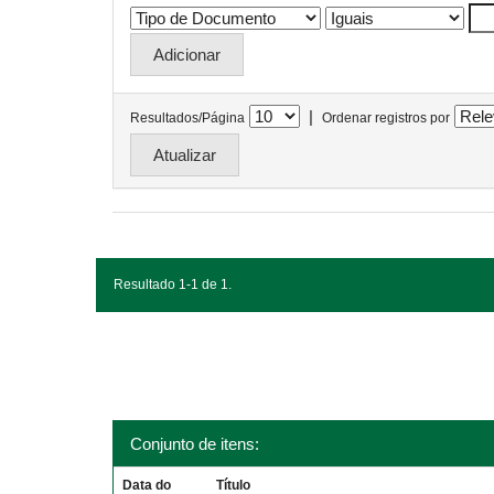
|
Resultados/Página
Ordenar registros por
Resultado 1-1 de 1.
Conjunto de itens:
Data do
Título