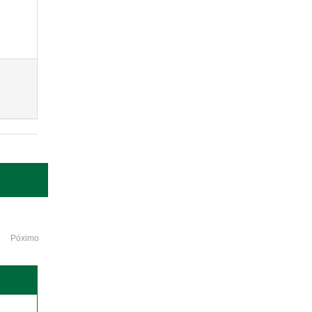
Póximo
o