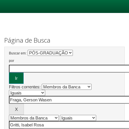
Skip
navigation
Página de Busca
Buscar em:
por
Filtros correntes: