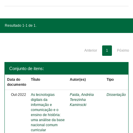
Resultado 1-1 de 1.
Anterior
1
Póximo
Conjunto de itens:
Data do
Título
Autor(es)
Tipo
documento
Out-2022
As tecnologias
Paida, Andréia
Dissertação
digitais da
Terezinha
informação e
Kaminscki
comunicação e o
ensino de história:
uma análise da base
nacional comum
curricular