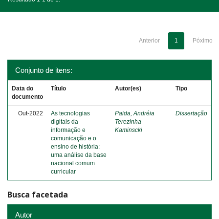
Anterior
1
Póximo
Conjunto de itens:
Data do
Título
Autor(es)
Tipo
documento
Out-2022
As tecnologias
Paida, Andréia
Dissertação
digitais da
Terezinha
informação e
Kaminscki
comunicação e o
ensino de história:
uma análise da base
nacional comum
curricular
Busca facetada
Autor