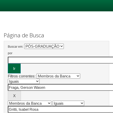
Skip
navigation
Página de Busca
Buscar em:
por
Filtros correntes: