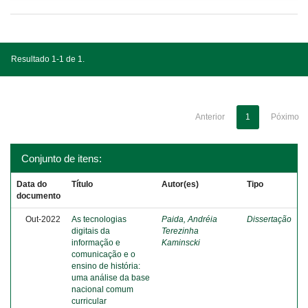
Resultado 1-1 de 1.
Anterior
1
Póximo
Conjunto de itens:
Data do
Título
Autor(es)
Tipo
documento
Out-2022
As tecnologias
Paida, Andréia
Dissertação
digitais da
Terezinha
informação e
Kaminscki
comunicação e o
ensino de história:
uma análise da base
nacional comum
curricular