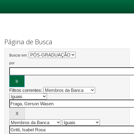
Skip
navigation
Página de Busca
Buscar em:
por
Filtros correntes: