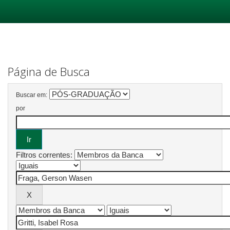
Skip
navigation
Página de Busca
Buscar em:
por
Filtros correntes: