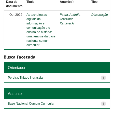
Data do
Título
Autor(es)
Tipo
documento
Out-2022
As tecnologias
Paida, Andréia
Dissertação
digitais da
Terezinha
informação e
Kaminscki
comunicação e o
ensino de história:
uma análise da base
nacional comum
curricular
Busca facetada
Orientador
Pereira, Thiago Ingrassia
1
Assunto
Base Nacional Comum Curricular
1